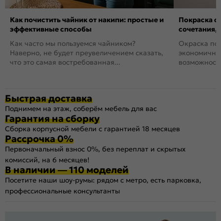
Как почистить чайник от накипи: простые и
Покраска ст
эффективные способы
сочетания,
Как часто мы пользуемся чайником?
Окраска пов
Наверно, не будет преувеличением сказать,
экономичный
что это самая востребованная...
возможность
Быстрая доставка
Поднимем на этаж, соберём мебель для вас
Гарантия на сборку
Сборка корпусной мебели с гарантией 18 месяцев
Рассрочка 0%
Первоначальный взнос 0%, без переплат и скрытых
комиссий, на 6 месяцев!
В наличии — 110 моделей
Посетите наши шоу-румы: рядом с метро, есть парковка,
профессиональные консультанты