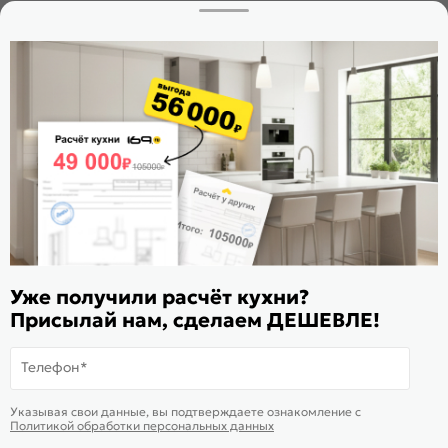
Заказать звонок
Стать дилером
Расскажите о нас
Поделиться
Оцените магазин
ИКС 1180
© 2015—2026 Интернет-магазин мебели Mebel169.ru
Уже получили расчёт кухни?
Пользовательское соглашение
Присылай нам, сделаем ДЕШЕВЛЕ!
Политика обработки персональных данных
Карта сайта
Телефон*
На информационном ресурсе
применяются
куки
и рекомендательные
Хорошо
Указывая свои данные, вы подтверждаете ознакомление c
технологии
Политикой обработки персональных данных