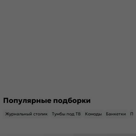
Популярные подборки
Журнальный столик
Тумбы под ТВ
Комоды
Банкетки
Пу