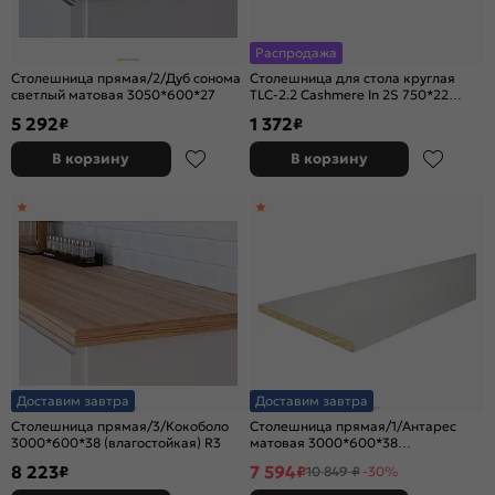
Распродажа
Столешница прямая/2/Дуб сонома
Столешница для стола круглая
светлый матовая 3050*600*27
TLC-2.2 Cashmere In 2S 750*22
бежевый
5 292
1 372
₽
₽
В корзину
В корзину
Доставим завтра
Доставим завтра
Столешница прямая/3/Кокоболо
Столешница прямая/1/Антарес
3000*600*38 (влагостойкая) R3
матовая 3000*600*38
(влагостойкая)R9
8 223
7 594
₽
₽
10 849 ₽
-30%