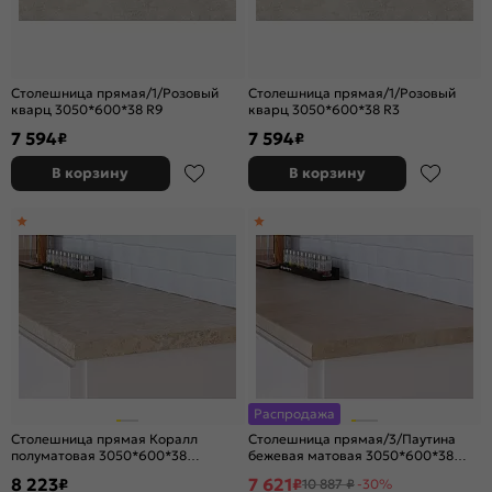
Столешница прямая/1/Розовый
Столешница прямая/1/Розовый
кварц 3050*600*38 R9
кварц 3050*600*38 R3
7 594
7 594
₽
₽
В корзину
В корзину
Распродажа
Столешница прямая Коралл
Столешница прямая/3/Паутина
полуматовая 3050*600*38
бежевая матовая 3050*600*38
(влагостойкая)R9
(влагостойкая) R9
8 223
7 621
₽
₽
10 887 ₽
-30%