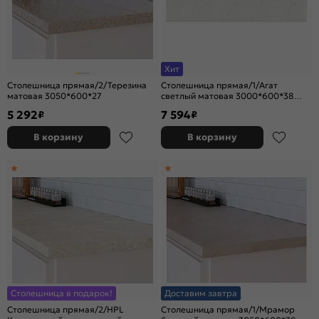
Хит
Столешница прямая/2/Терезина
Столешница прямая/1/Агат
матовая 3050*600*27
светлый матовая 3000*600*38
(влагостойкая)R9
5 292
7 594
₽
₽
В корзину
В корзину
Столешница в подарок!
Доставим завтра
Столешница прямая/2/HPL
Столешница прямая/1/Мрамор