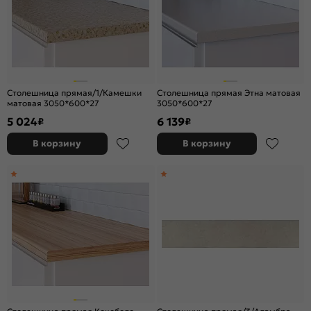
Столешница прямая/1/Камешки
Столешница прямая Этна матовая
матовая 3050*600*27
3050*600*27
5 024
6 139
₽
₽
В корзину
В корзину