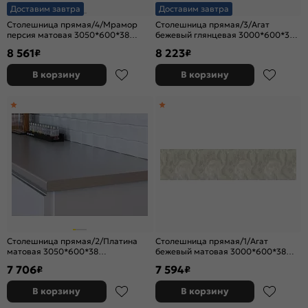
Доставим завтра
Доставим завтра
Столешница прямая/4/Мрамор
Столешница прямая/3/Агат
персия матовая 3050*600*38
бежевый глянцевая 3000*600*38
(влагостойкая)R9
(влагостойкая)R9
8 561
8 223
₽
₽
В корзину
В корзину
Столешница прямая/2/Платина
Столешница прямая/1/Агат
матовая 3050*600*38
бежевый матовая 3000*600*38
(влагостойкая)R3
(влагостойкая)R9
7 706
7 594
₽
₽
В корзину
В корзину