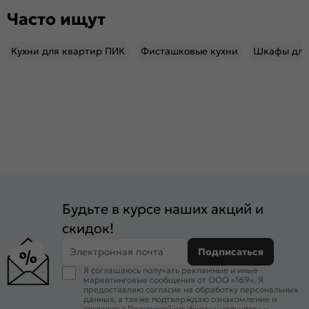
Часто ищут
Кухни для квартир ПИК
Фисташковые кухни
Шкафы для
Будьте в курсе наших акций и
скидок!
Электронная почта
Подписаться
Я соглашаюсь получать рекламные и иные
маркетинговые сообщения от ООО «169». Я
предоставляю согласие на обработку персональных
данных, а также подтверждаю ознакомление и
согласие с
Политикой конфиденциальности
и