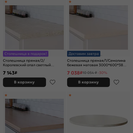
Столешница в подарок!
Доставим завтра
Столешница прямая/2/
Столешница прямая/1/Семолина
Королевский опал светлый
бежевая матовая 3000*600*38
матовая
(влагостойкая) R9
7 143
7 038
₽
₽
10 054 ₽
-30%
3000*600*38 (влагостойкая)R9
В корзину
В корзину