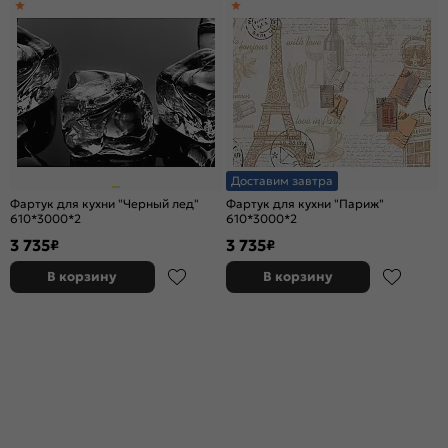
Доставим завтра
Фартук для кухни "Черный лед"
Фартук для кухни "Париж"
610*3000*2
610*3000*2
3 735
3 735
₽
₽
В корзину
В корзину