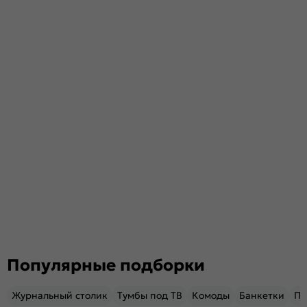
Популярные подборки
Журнальный столик
Тумбы под ТВ
Комоды
Банкетки
Пу