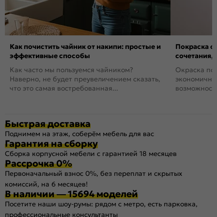
Как почистить чайник от накипи: простые и
Покраска ст
эффективные способы
сочетания,
Как часто мы пользуемся чайником?
Окраска пов
Наверно, не будет преувеличением сказать,
экономичный
что это самая востребованная...
возможность
Быстрая доставка
Поднимем на этаж, соберём мебель для вас
Гарантия на сборку
Сборка корпусной мебели с гарантией 18 месяцев
Рассрочка 0%
Первоначальный взнос 0%, без переплат и скрытых
комиссий, на 6 месяцев!
В наличии — 15694 моделей
Посетите наши шоу-румы: рядом с метро, есть парковка,
профессиональные консультанты