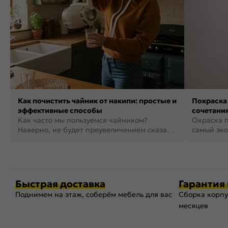
Как почистить чайник от накипи: простые и
Покраска 
эффективные способы
сочетания
Как часто мы пользуемся чайником?
фото
Окраска п
Наверно, не будет преувеличением сказать,
самый эко
что это самая востребованная...
возможнос
Быстрая доставка
Гарантия 
Поднимем на этаж, соберём мебель для вас
Сборка корпу
месяцев