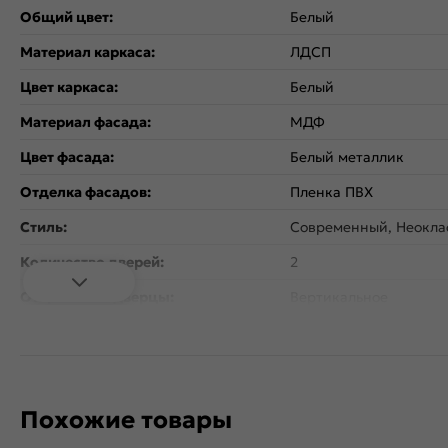
Общий цвет:
Белый
Материал каркаса:
ЛДСП
Цвет каркаса:
Белый
Материал фасада:
МДФ
Цвет фасада:
Белый металлик
Отделка фасадов:
Пленка ПВХ
Стиль:
Современный, Неокла
Количество дверей:
2
Открывание дверцы:
Вертикальное
Коллекция:
Валерия-М
Тип поверхности:
Глянцевая
Расположение:
Прямые
Похожие товары
Назначение кухонного шкафа:
Для посуды