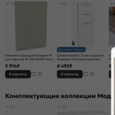
4,8
4,8
Доставим завтра
Комплект фасадов Валерия-М
Шкаф нижний с 3-мя ящиками
Сто
для каркаса Ф-40Н В609 Мята
Валерия-М Белый металлик
Род
софт
Белый 816*300*478
3 914
₽
6 495
₽
6 
В корзину
В корзину
В
Комплектующие коллекции Моду
5,0
5,0