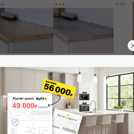
4,9
4,9
5,0
лешница прямая Дерево
Столешница прямая/3/Техас
Шкаф верхн
ос матовая 3050*600*27
матовая 3050*600*38
Валерия-М
(влагостойкая)R3
Вотан 920*
139
₽
8 223
₽
4 395
₽
 корзину
В корзину
В корз
ли кухни Валерия-М
4,8
4,8