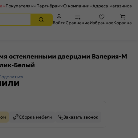
рам
Покупателям
Партнёрам
О компании
Адреса магазинов
Войти
Сравнение
Избранное
Корзина
-мя остекленными дверцами Валерия-М
ллик-Белый
Поделиться
пили
дом
Сборка мебели
Заказать звонок