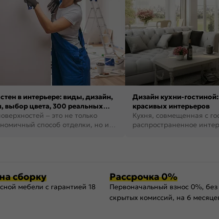
стен в интерьере: виды, дизайн,
Дизайн кухни-гостиной:
, выбор цвета, 300 реальных
красивых интерьеров
оверхностей – это не только
Кухня, совмещенная с го
номичный способ отделки, но и
распространенное инте
ть создать кре...
наши дни. В нем от...
на сборку
Рассрочка 0%
сной мебели с гарантией 18
Первоначальный взнос 0%, без
скрытых комиссий, на 6 месяце