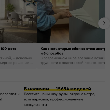
 100 фото
Как снять старые обои со стен: инстру
и 6 способов
стиной, – довольно
В современном мире все чаще возника
рьерное решение в
трудности с подготовкой поверхности д
поклейки обоев. И многие за...
В наличии — 15694 моделей
 переплат и
Посетите наши шоу-румы: рядом с метро,
в!
есть парковка, профессиональные
консультанты