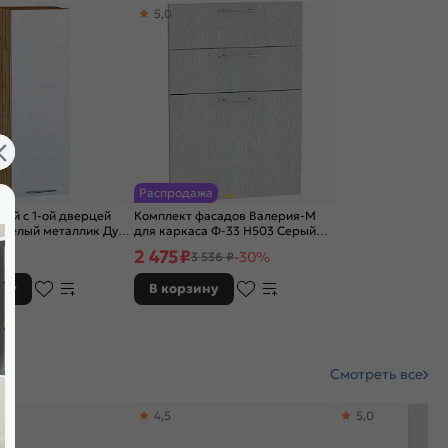
5,0
Распродажа
ий с 1-ой дверцей
Комплект фасадов Валерия-М
 Белый металлик Дуб
для каркаса Ф-33 Н503 Серый
300*318
металлик дождь светлый
2 475
₽
-30%
3 536 ₽
ину
В корзину
Смотреть все
4,5
5,0