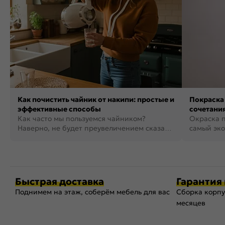
Как почистить чайник от накипи: простые и
Покраска 
эффективные способы
сочетания
Как часто мы пользуемся чайником?
фото
Окраска п
Наверно, не будет преувеличением сказать,
самый эко
что это самая востребованная...
возможнос
Быстрая доставка
Гарантия 
Поднимем на этаж, соберём мебель для вас
Сборка корпу
месяцев