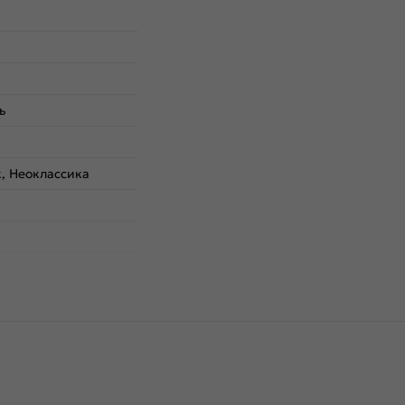
ь
, Неоклассика