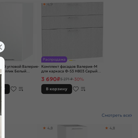
4,9
Распродажа
ий угловой Валерия-
Комплект фасадов Валерия-М
еталлик Белый
для каркаса Ф-53 Н803 Серый
00
металлик дождь светлый
3 690
₽
-30%
5 271 ₽
ину
В корзину
Смотреть все
4,8
4,8