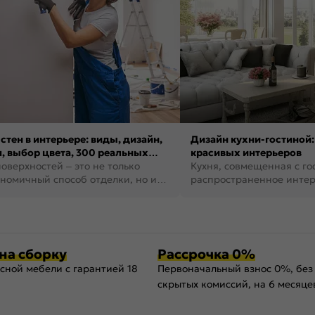
стен в интерьере: виды, дизайн,
Дизайн кухни-гостиной:
, выбор цвета, 300 реальных
красивых интерьеров
оверхностей – это не только
Кухня, совмещенная с го
номичный способ отделки, но и
распространенное инте
ть создать кре...
наши дни. В нем от...
на сборку
Рассрочка 0%
сной мебели с гарантией 18
Первоначальный взнос 0%, без
скрытых комиссий, на 6 месяце