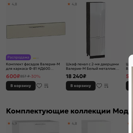
4,8
4,8
Распродажа
Комплект фасадов Валерия-М
Шкаф пенал с 2-мя дверцами
Шка
для каркаса Ф-81 НД600
Валерия-М Белый металлик
Вал
Бежевый металлик
Graphite
мет
600
₽
18 240
₽
5 
-30%
857 ₽
В корзину
В корзину
В
Комплектующие коллекции Моду
4,9
4,8