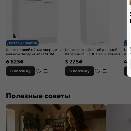
Доставим завтра
До
Шкаф нижний с 2-мя дверцами и
Шкаф верхний с 1-ой дверцей
Шка
ящиком Валерия-М Н 601М
Валерия-М В 300 Белый глянец-
две
Белый металлик-Белый
Белый
гля
6 825
₽
3 225
₽
4 
В корзину
В корзину
В
Полезные советы