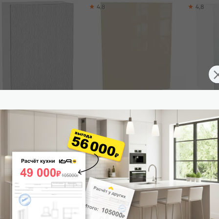
4,8
4,8
ф верхний с 1-ой дверцей
Накладка нижняя Валерия-М
Шкаф верхн
ерия-М В 609 Серый
Ф-94 Ваниль глянец
М Белый м
аллик дождь светлый-Белый
920*600*6
880
₽
2 837
₽
7 980
₽
-30%
8 400 ₽
 корзину
В корзину
В корз
ли кухни Валерия-М
5,0
4,9
5,0