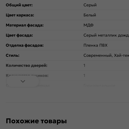
Общий цвет:
Серый
Цвет каркаса:
Белый
Материал фасада:
МДФ
Цвет фасада:
Серый металлик дожд
Отделка фасадов:
Пленка ПВХ
Стиль:
Современный, Хай-тек
Количество дверей:
1
Количество ящиков:
1
Открывание дверцы:
Горизонтальное
Коллекция:
Валерия-М
Тип поверхности:
Глянцевая
Расположение:
Прямые
Похожие товары
Назначение кухонного шкафа:
Под вытяжку