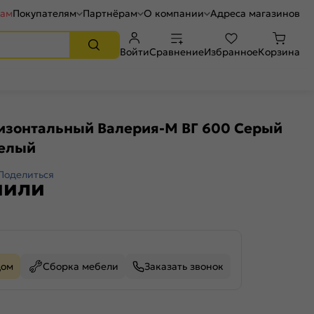
рам
Покупателям
Партнёрам
О компании
Адреса магазинов
Войти
Сравнение
Избранное
Корзина
изонтальный Валерия-М ВГ 600 Серый
Белый
Поделиться
пили
дом
Сборка мебели
Заказать звонок