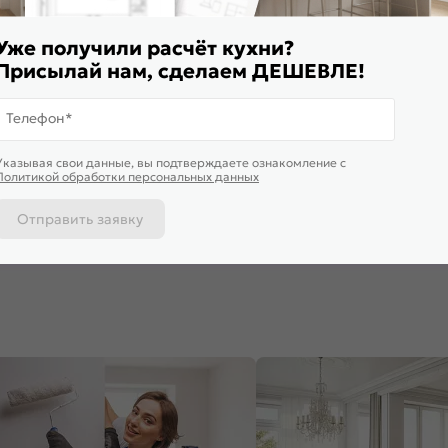
Уже получили расчёт кухни?
Присылай нам, сделаем ДЕШЕВЛЕ!
Телефон*
ставим завтра
Доставим завтра
Доставим 
Указывая свои данные, вы подтверждаете ознакомление c
ф верхний с 1-ой остекленной
Шкаф верхний горизонтальный
Шкаф верх
Политикой обработки персональных данных
рцей Валерия-М В 500 Белый
остекленный Валерия-М ВГ 600
остекленны
нец-Белый
Черный металлик дождь-Белый
Белый мет
860
₽
3 525
₽
4 665
₽
-30%
5 036 ₽
Отправить заявку
 корзину
В корзину
В корз