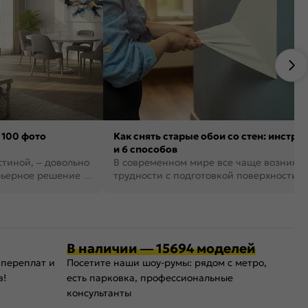
 100 фото
Как снять старые обои со стен: инстру
и 6 способов
стиной, – довольно
В современном мире все чаще возника
рьерное решение в
трудности с подготовкой поверхности д
поклейки обоев. И многие за...
В наличии — 15694 моделей
 переплат и
Посетите наши шоу-румы: рядом с метро,
в!
есть парковка, профессиональные
консультанты