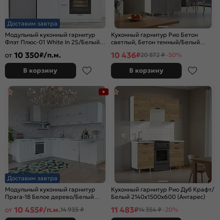
Доставим завтра
Модульный кухонный гарнитур
Кухонный гарнитур Рио Бетон
Флэт Плюс-01 White In 2S/Белый
светлый, Бетон темный/Белый
2140x1800x478
2140x1000x600 (Антарес)
10 350
10 436
от
₽/п.м.
₽
20 872 ₽
-50%
В корзину
В корзину
Доставим завтра
Модульный кухонный гарнитур
Кухонный гарнитур Рио Дуб Крафт/
Прага-18 Белое дерево/Белый
Белый 2140x1500x600 (Антарес)
2140x2190/2600x600
10 455
11 483
от
₽/п.м.
₽
14 935 ₽
14 354 ₽
-20%