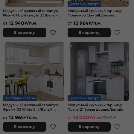
Доставим завтра
Модульный кухонный гарнитур
Модульный кухонный гарнитур
Флэт-01 Light Grey In 2S/Белый
Фрейм-03 Clay Silk/Белый
2140x2600x600
2140x2200/2000x600
12 940
12 964
от
₽/п.м.
от
₽/п.м.
В корзину
В корзину
Доставим завтра
Доставим завтра
Модульный кухонный гарнитур
Модульный кухонный гарнитур
Фрейм-03 White Silk/Белый
Прага-21 Белое дерево/Белый
2140x4200x600
2132x1500x600
12 964
13 000
от
₽/п.м.
от
₽/п.м.
18 571 ₽
В корзину
В корзину