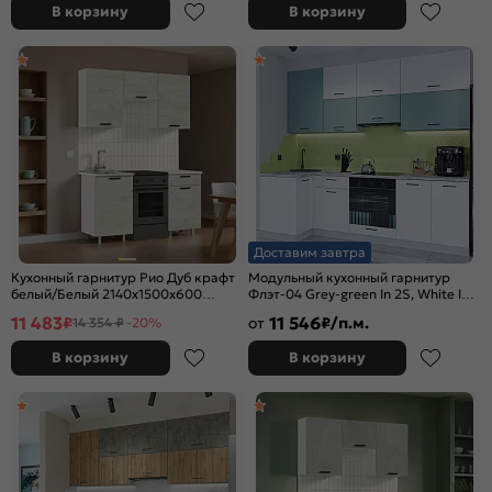
В корзину
В корзину
Доставим завтра
Кухонный гарнитур Рио Дуб крафт
Модульный кухонный гарнитур
белый/Белый 2140x1500x600
Флэт-04 Grey-green In 2S, White In
(Антарес)
2S/Белый 2340x1000/2500x600
11 483
11 546
₽
от
₽/п.м.
14 354 ₽
-20%
В корзину
В корзину