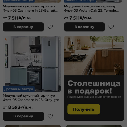
Модульный кухонный гарнитур
Модульный кухонный гарнитур
Флэт-03 Cashmere In 2S/Белый
Флэт-03 Wotan Oak 2S, Temple
2140x800x478
Stone 2S/Белый 2140x800x478
7 511
7 511
от
₽/п.м.
от
₽/п.м.
В корзину
В корзину
Доставим завтра
Модульный кухонный гарнитур
Флэт-03 Cashmere In 2S, Grey-green
In 2S/Graphite/Белый
8 593
от
₽/п.м.
2140x800x478
В корзину