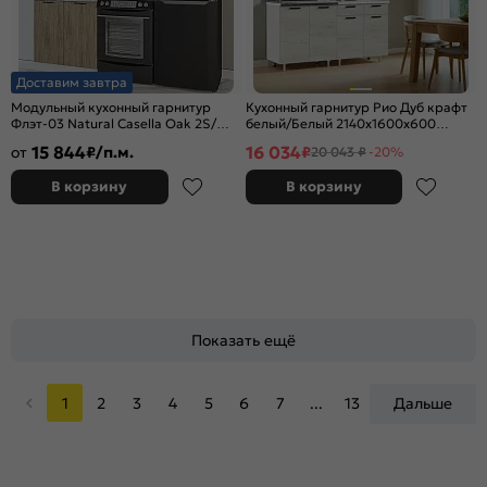
Доставим завтра
Модульный кухонный гарнитур
Кухонный гарнитур Рио Дуб крафт
Флэт-03 Natural Casella Oak 2S/
белый/Белый 2140x1600x600
Белый 2140x800x600
(Антарес)
15 844
16 034
от
₽/п.м.
₽
20 043 ₽
-20%
В корзину
В корзину
Показать ещё
1
2
3
4
5
6
7
...
13
Дальше