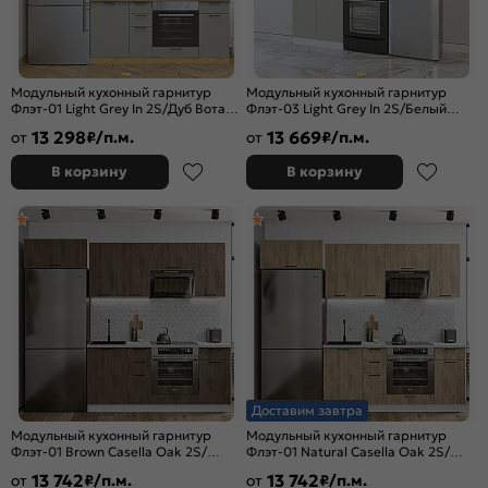
Модульный кухонный гарнитур
Модульный кухонный гарнитур
Флэт-01 Light Grey In 2S/Дуб Вотан
Флэт-03 Light Grey In 2S/Белый
2140x2600x600
2140x800x600
13 298
13 669
от
₽/п.м.
от
₽/п.м.
В корзину
В корзину
Доставим завтра
Модульный кухонный гарнитур
Модульный кухонный гарнитур
Флэт-01 Brown Casella Oak 2S/
Флэт-01 Natural Casella Oak 2S/
Белый 2140x2600x600
Белый 2140x2600x600
13 742
13 742
от
₽/п.м.
от
₽/п.м.