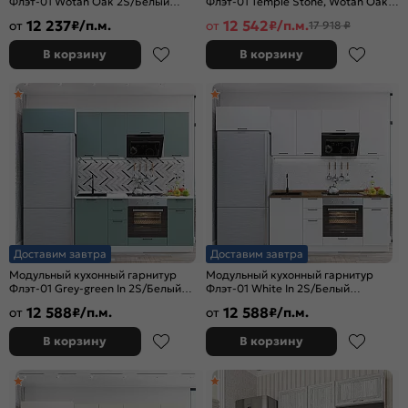
Флэт-01 Wotan Oak 2S/Белый
Флэт-01 Temple Stone, Wotan Oak/
2140x2600x600
Белый 2140x2600x600
12 237
12 542
от
₽/п.м.
от
₽/п.м.
17 918 ₽
В корзину
В корзину
Доставим завтра
Доставим завтра
Модульный кухонный гарнитур
Модульный кухонный гарнитур
Флэт-01 Grey-green In 2S/Белый
Флэт-01 White In 2S/Белый
2140x2600x600
2140x2600x600
12 588
12 588
от
₽/п.м.
от
₽/п.м.
В корзину
В корзину