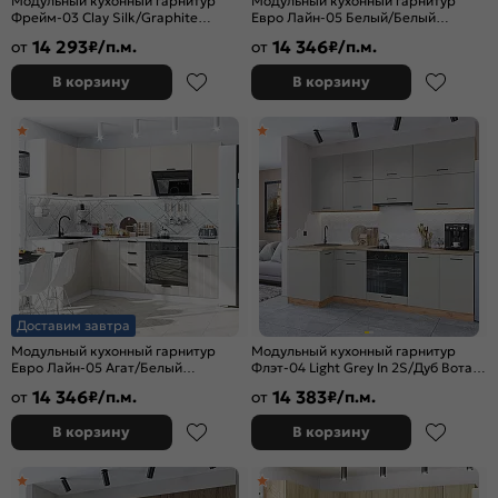
Модульный кухонный гарнитур
Модульный кухонный гарнитур
Фрейм-03 Clay Silk/Graphite
Евро Лайн-05 Белый/Белый
2140x2200/2000x600
2140x1400/2290x600
14 293
14 346
от
₽/п.м.
от
₽/п.м.
В корзину
В корзину
Доставим завтра
Модульный кухонный гарнитур
Модульный кухонный гарнитур
Евро Лайн-05 Агат/Белый
Флэт-04 Light Grey In 2S/Дуб Вотан
2140x1400/2290x600
2340x1000/2500x600
14 346
14 383
от
₽/п.м.
от
₽/п.м.
В корзину
В корзину