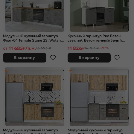
Модульный кухонный гарнитур
Кухонный гарнитур Рио Бетон
Флэт-04 Temple Stone 2S, Wotan
светлый, Бетон темный/Белый
Oak 2S/Белый
2140x1500x600 (Антарес)
11 685
11 826
от
₽/п.м.
₽
16 693 ₽
14 783 ₽
-20%
2340x1000/2500x600
В корзину
В корзину
Модульный кухонный гарнитур
Модульный кухонный гарнитур