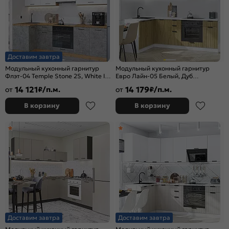
Доставим завтра
Модульный кухонный гарнитур
Модульный кухонный гарнитур
Флэт-04 Temple Stone 2S, White In
Евро Лайн-05 Белый, Дуб
2S/Дуб Вотан 2340x1000/2500x600
песочный/Белый
14 121
14 179
от
₽/п.м.
от
₽/п.м.
2140x1400/2400x600
В корзину
В корзину
Доставим завтра
Доставим завтра