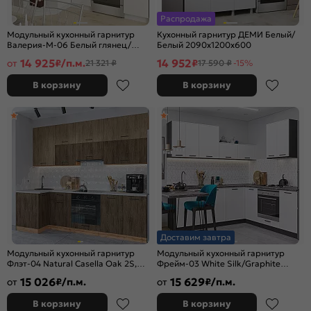
Распродажа
Модульный кухонный гарнитур
Кухонный гарнитур ДЕМИ Белый/
Валерия-М-06 Белый глянец/
Белый 2090x1200x600
Белый 2140x1290/2000x600
14 925
14 952
от
₽/п.м.
₽
21 321 ₽
17 590 ₽
-15%
В корзину
В корзину
Доставим завтра
Модульный кухонный гарнитур
Модульный кухонный гарнитур
Флэт-04 Natural Casella Oak 2S,
Фрейм-03 White Silk/Graphite
Brown Casella Oak 2S/Дуб Вотан
2200x4200x600
15 026
15 629
от
₽/п.м.
от
₽/п.м.
2340x1000/2500x600
В корзину
В корзину