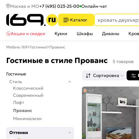
Москва и МО
+7 (495) 023-25-00
Онлайн-чат
Каталог
Акции и скидки
Кухни
Шкафы
Диваны
Кров
Мебель 169
Гостиные
Прованс
Гостиные в стиле Прованс
5 товаров
Гостиные
Сортировка
Стиль
Классический
4,7
Современный
Лофт
Прованс
Минимализм
Оттенки