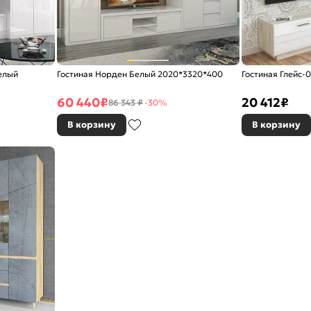
елый
Гостиная Норден Белый 2020*3320*400
Гостиная Глейс-
60 440
₽
20 412
₽
86 343 ₽
-30%
В корзину
В корзину