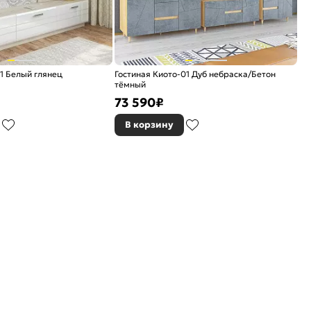
01 Белый глянец
Гостиная Киото-01 Дуб небраска/Бетон
тёмный
73 590
₽
В корзину