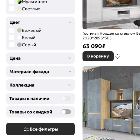
Мультицвет
Светлые
Цвет
Бежевый
Гостиная Норден со стеклом Б
Белый
2020*2895*505
Серый
63 090
₽
В корзину
Цена
4,6
Материал фасада
Коллекция
Товары в наличии
Товары со скидкой
Все фильтры