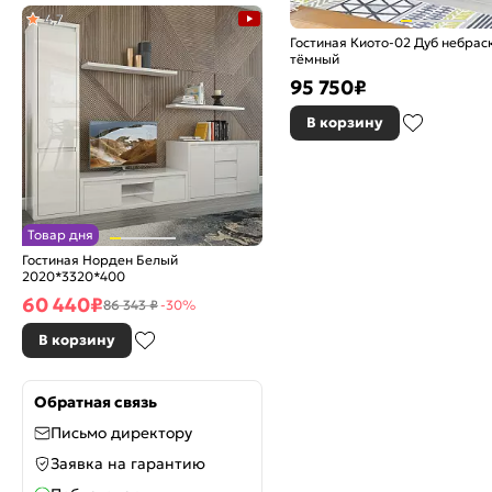
4,7
Гостиная Киото-02 Дуб небрас
тёмный
95 750
₽
В корзину
Товар дня
Гостиная Норден Белый
2020*3320*400
60 440
₽
86 343 ₽
-30%
В корзину
Обратная связь
Письмо директору
Заявка на гарантию