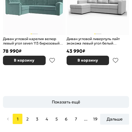
Диван угловой карелия велюр
Диван угловой ливерпуль лайт
левый угол seven 113 бирюзовый
экокожа левый угол белый
дельфин
еврокнижка
78 990
43 990
₽
₽
В корзину
В корзину
Показать ещё
1
2
3
4
5
6
7
...
19
Дальше