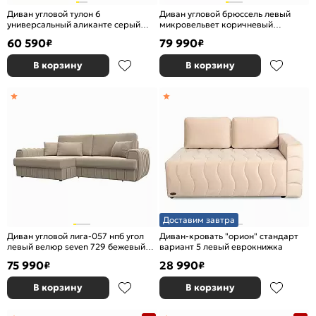
Диван угловой тулон 6
Диван угловой брюссель левый
универсальный аликанте серый
микровельвет коричневый
вариант 1 выкатной
дельфин
60 590
79 990
₽
₽
В корзину
В корзину
Доставим завтра
Диван угловой лига-057 нпб угол
Диван-кровать "орион" стандарт
левый велюр seven 729 бежевый
вариант 5 левый еврокнижка
еврокнижка
75 990
28 990
₽
₽
В корзину
В корзину