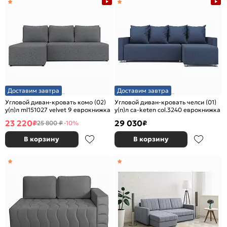
Доставим завтра
Доставим завтра
Угловой диван-кровать комо (02)
Угловой диван-кровать челси (01)
у(п)л ml151027 velvet 9 еврокнижка
у(п)л ca-keten col.3240 еврокнижка
23 220
29 030
₽
₽
25 800 ₽
-10%
В корзину
В корзину