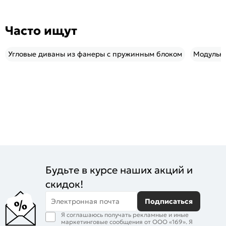
Часто ищут
Угловые диваны из фанеры с пружинным блоком
Модульны
Будьте в курсе наших акций и
скидок!
Электронная почта
Подписаться
Я соглашаюсь получать рекламные и иные
маркетинговые сообщения от ООО «169». Я