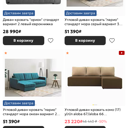
Доставим завтра
Доставим завтра
Диван-кровать "орион" стандарт
Угловой диван-кровать "ларио"
вариант 2 левый еврокнижка
стандарт мора серый вариант 3
еврокнижка
28 990
51 390
₽
₽
В корзину
В корзину
Доставим завтра
Угловой диван-кровать "ларио"
Угловой диван-кровать комо (17)
стандарт мора океан вариант 2
у(п)л aloba 67/aloba 66
еврокнижка
еврокнижка
51 390
23 220
₽
₽
46 440 ₽
-50%