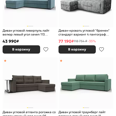
Диван угловой ливерпуль лайт
Диван-кровать угловой "бремен"
велюр левый угол seven 113
стандарт вариант 4 пантограф
бирюзовый еврокнижка
(тик-так)
43 990
77 190
₽
₽
118 754 ₽
-35%
В корзину
В корзину
Диван угловой атланта рогожка со
Диван угловой траумберг лайт
столом правый угол амур 05
рогожка левый угол амур 11