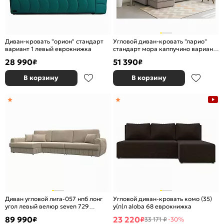
Диван-кровать "орион" стандарт
Угловой диван-кровать "ларио"
вариант 1 левый еврокнижка
стандарт мора каппучино вариант
1 еврокнижка
28 990
51 390
₽
₽
В корзину
В корзину
Диван угловой лига-057 нпб лонг
Угловой диван-кровать комо (35)
угол левый велюр seven 729
у(п)л aloba 68 еврокнижка
бежевый еврокнижка
89 990
23 220
₽
₽
33 171 ₽
-30%