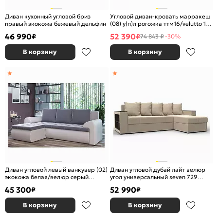
Диван кухонный угловой бриз
Угловой диван-кровать марракеш
правый экокожа бежевый дельфин
(08) у(п)л рогожка ттм16/velutto 19
еврокнижка
46 990
52 390
₽
₽
74 843 ₽
-30%
В корзину
В корзину
Диван угловой левый ванкувер (02)
Диван угловой дубай лайт велюр
экокожа белая/велюр серый
угол универсальный seven 729
еврокнижка
бежевый еврокнижка
45 300
52 990
₽
₽
В корзину
В корзину