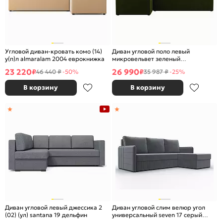
Угловой диван-кровать комо (14)
Диван угловой поло левый
у(п)л almaralam 2004 еврокнижка
микровельвет зеленый
еврокнижка
23 220
26 990
₽
₽
46 440 ₽
-50%
35 987 ₽
-25%
В корзину
В корзину
Диван угловой левый джессика 2
Диван угловой слим велюр угол
(02) (ул) santana 19 дельфин
универсальный seven 17 серый