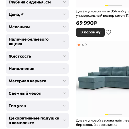
Глубина сиденья, см
Диван угловой лига-054 нпб уг
Цена, ₽
универсальный велюр seven 1
еврокнижка
69 990
₽
Механизм
В корзину
Наличие бельевого
ящика
4,9
Жесткость
Наполнение
Материал каркаса
Съемный чехол
Тип угла
Декоративные подушки
Диван угловой верона лайт л
в комплекте
бирюзовый еврокнижка