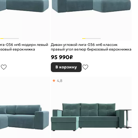
ига-036 нпб модерн левый
Диван угловой лига-036 нпб классик
юзовый еврокнижка
правый угол велюр бирюзовый еврокнижка
95 990
₽
В корзину
4,8