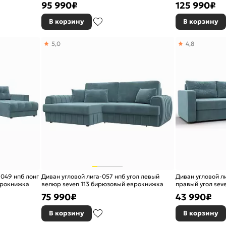
95 990
₽
125 990
₽
В корзину
В корзину
5,0
4,8
-049 нпб лонг
Диван угловой лига-057 нпб угол левый
Диван угловой л
врокнижка
велюр seven 113 бирюзовый еврокнижка
правый угол sev
еврокнижка
75 990
₽
43 990
₽
В корзину
В корзину