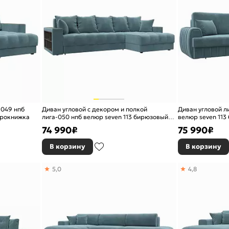
-049 нпб
Диван угловой с декором и полкой
Диван угловой л
врокнижка
лига-050 нпб велюр seven 113 бирюзовый
велюр seven 11
еврокнижка
74 990
₽
75 990
₽
В корзину
В корзину
5,0
4,8