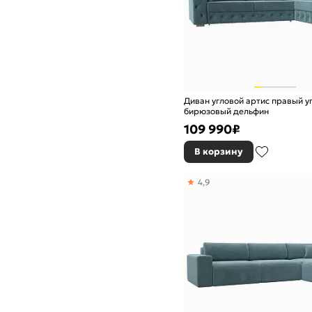
Диван угловой артис правый у
бирюзовый дельфин
109 990
₽
В корзину
4,9