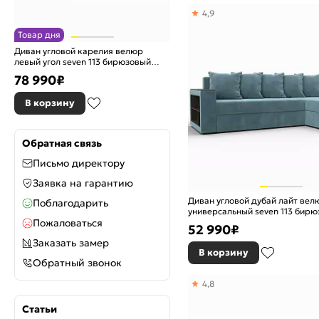
4,9
Товар дня
Диван угловой карелия велюр
левый угол seven 113 бирюзовый
дельфин
78 990
₽
В корзину
Обратная связь
Письмо директору
Заявка на гарантию
Диван угловой дубай лайт вел
Поблагодарить
универсальный seven 113 бир
еврокнижка
Пожаловаться
52 990
₽
Заказать замер
В корзину
Обратный звонок
4,8
Статьи