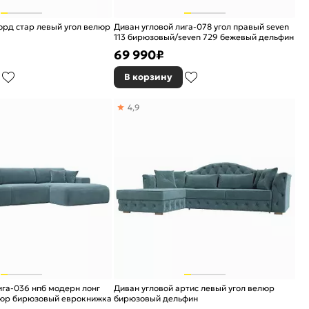
орд стар левый угол велюр
Диван угловой лига-078 угол правый seven
113 бирюзовый/seven 729 бежевый дельфин
69 990
₽
В корзину
4,9
ига-036 нпб модерн лонг
Диван угловой артис левый угол велюр
люр бирюзовый еврокнижка
бирюзовый дельфин