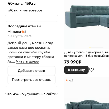
Журнал 169.ru
Стили интерьеров
Последние отзывы
Марина
5
3 августа 2026
Добрый день, месяц назад
заказывала две кровати.
Большое спасибо службе
Диван угловой с декором лига
велюр seven 113 бирюзовый е
доставки и мастеру сборки
79 990
₽
Ар...
Читать далее
В корзину
Добавить отзыв
Посмотреть все отзывы
4,9
Что можно улучшить на сайте?