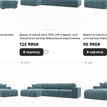
гол велюр
Диван угловой лига-036 нпб модерн лонг
Диван угловой л
левый угол велюр бирюзовый еврокнижка
угол велюр бир
125 990
₽
95 990
₽
В корзину
В корзину
4,9
4,8