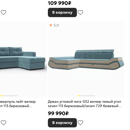
109 990
₽
В корзину
5,0
иверпуль лайт велюр
Диван угловой лига-032 велюр левый угол
en 113 бирюзовый
seven 113 бирюзовый/seven 729 бежевый
дельфин
99 990
₽
В корзину