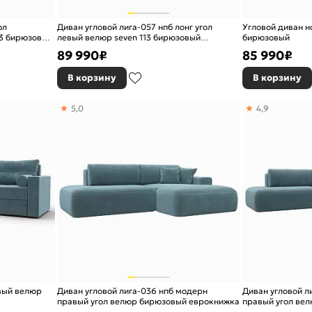
ол
Диван угловой лига-057 нпб лонг угол
Угловой диван н
13 бирюзовый
левый велюр seven 113 бирюзовый
бирюзовый
еврокнижка
89 990
₽
85 990
₽
В корзину
В корзину
5,0
4,9
евый велюр
Диван угловой лига-036 нпб модерн
Диван угловой л
правый угол велюр бирюзовый еврокнижка
правый угол ве