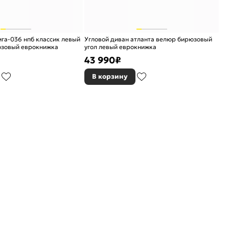
ига-036 нпб классик левый
Угловой диван атланта велюр бирюзовый
юзовый еврокнижка
угол левый еврокнижка
43 990
₽
В корзину