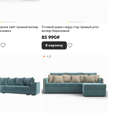
ерона лайт правый велюр
Угловой диван норд стар правый угол
окнижка
велюр бирюзовый
85 990
₽
В корзину
4,9