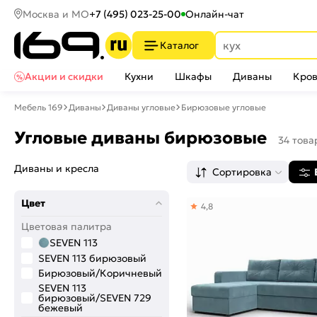
Москва и МО
+7 (495) 023-25-00
Онлайн-чат
Каталог
Акции и скидки
Кухни
Шкафы
Диваны
Кров
Мебель 169
Диваны
Диваны угловые
Бирюзовые угловые
Угловые диваны бирюзовые
34 това
Диваны и кресла
Сортировка
Цвет
4,8
Цветовая палитра
SEVEN 113
SEVEN 113 бирюзовый
Бирюзовый/Коричневый
SEVEN 113
бирюзовый/SEVEN 729
бежевый