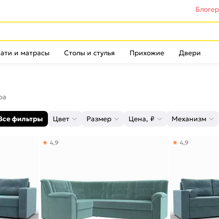
Блоге
ати и матрасы
Столы и стулья
Прихожие
Двери
ра
Все фильтры
Цвет
Размер
Цена, ₽
Механизм
4,9
4,9