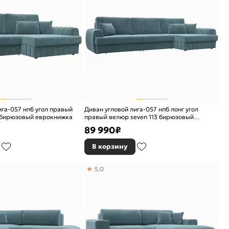
ига-057 нпб угол правый
Диван угловой лига-057 нпб лонг угол
3 бирюзовый еврокнижка
правый велюр seven 113 бирюзовый
еврокнижка
89 990
₽
В корзину
5,0