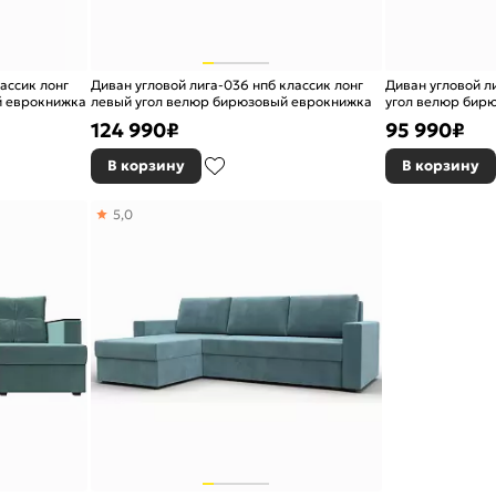
ассик лонг
Диван угловой лига-036 нпб классик лонг
Диван угловой л
й еврокнижка
левый угол велюр бирюзовый еврокнижка
угол велюр бир
124 990
₽
95 990
₽
В корзину
В корзину
5,0