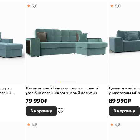
5,0
5,0
юр угол
Диван угловой брюссель велюр правый
Диван угловой л
юзовый
угол бирюзовый/коричневый дельфин
универсальный s
еврокнижка
79 990
₽
89 990
₽
В корзину
В корзину
4,8
4,8