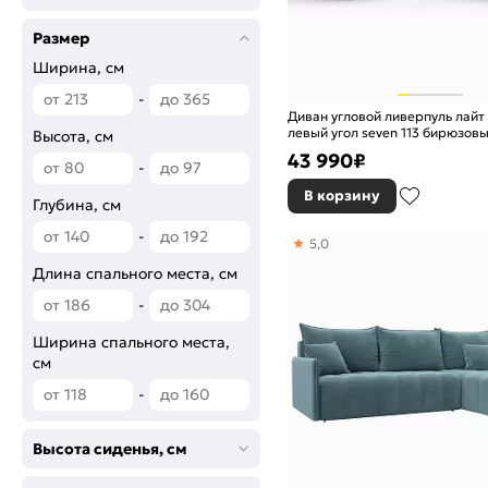
Размер
Ширина, см
-
Диван угловой ливерпуль лайт
левый угол seven 113 бирюзов
Высота, см
еврокнижка
43 990
₽
-
В корзину
Глубина, см
-
5,0
Длина спального места, см
-
Ширина спального места,
см
-
Высота сиденья, см