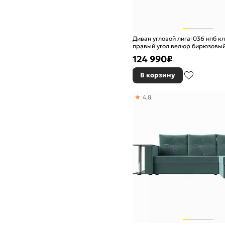
Диван угловой лига-036 нпб кл
правый угол велюр бирюзовы
124 990
₽
В корзину
4,8