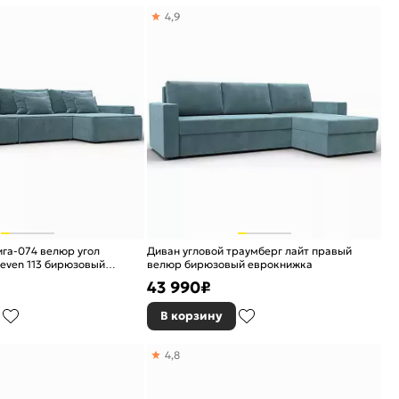
4,9
ига-074 велюр угол
Диван угловой траумберг лайт правый
even 113 бирюзовый
велюр бирюзовый еврокнижка
43 990
₽
В корзину
4,8