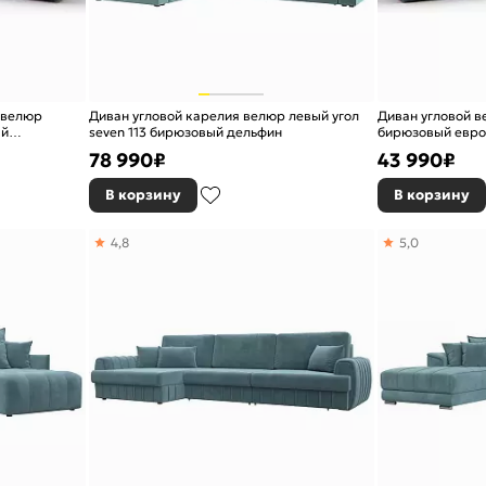
 велюр
Диван угловой карелия велюр левый угол
Диван угловой в
ый
seven 113 бирюзовый дельфин
бирюзовый евр
78 990
₽
43 990
₽
В корзину
В корзину
4,8
5,0