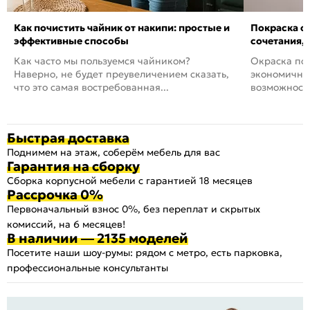
Как почистить чайник от накипи: простые и
Покраска ст
эффективные способы
сочетания,
Как часто мы пользуемся чайником?
Окраска пов
Наверно, не будет преувеличением сказать,
экономичный
что это самая востребованная...
возможность
Быстрая доставка
Поднимем на этаж, соберём мебель для вас
Гарантия на сборку
Сборка корпусной мебели с гарантией 18 месяцев
Рассрочка 0%
Первоначальный взнос 0%, без переплат и скрытых
комиссий, на 6 месяцев!
В наличии — 2135 моделей
Посетите наши шоу-румы: рядом с метро, есть парковка,
профессиональные консультанты