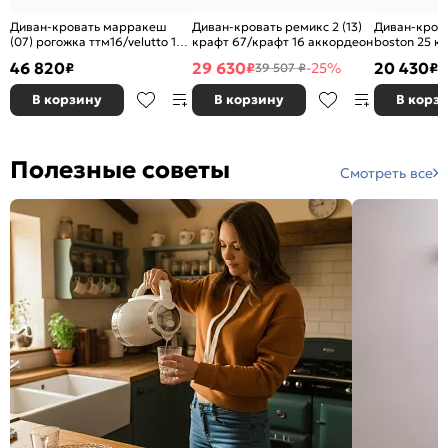
Диван-кровать марракеш
Диван-кровать ремикс 2 (13)
Диван-крова
(07) рогожка ттм16/velutto 19
крафт 67/крафт 16 аккордеон
boston 25 к
еврокнижка
46 820
29 630
20 430
₽
₽
-25%
₽
39 507 ₽
В корзину
В корзину
В корз
Полезные советы
Смотреть все