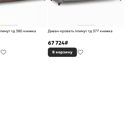
лимут тд 380 книжка
Диван-кровать плимут тд 377 книжка
67 724
₽
В корзину