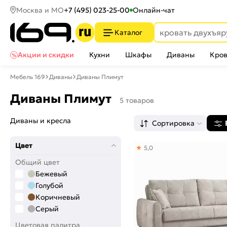
Москва и МО
+7 (495) 023-25-00
Онлайн-чат
Каталог
Акции и скидки
Кухни
Шкафы
Диваны
Кров
Мебель 169
Диваны
Диваны Плимут
Диваны Плимут
5 товаров
Диваны и кресла
Сортировка
Цвет
5,0
Общий цвет
Бежевый
Голубой
Коричневый
Серый
Цветовая палитра