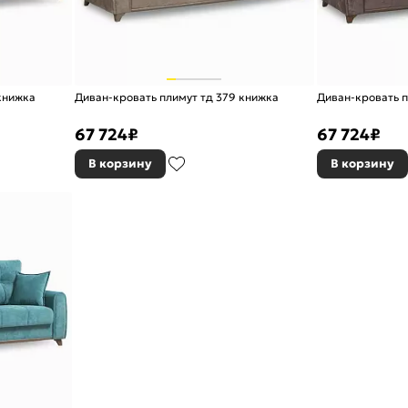
книжка
Диван-кровать плимут тд 379 книжка
Диван-кровать п
67 724
₽
67 724
₽
В корзину
В корзину