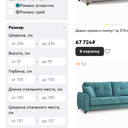
Романс атлантик
Романс грей
Романс пебл
Романс шоколад
Размер
Диван-кровать плимут тд 378 
Романс ява
Ширина, см
67 724
₽
-
В корзину
Высота, см
-
5,0
Глубина, см
-
Длина спального места, см
-
Ширина спального места,
см
-