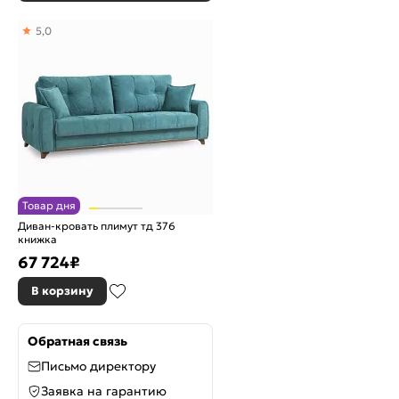
5,0
Товар дня
Диван-кровать плимут тд 376
книжка
67 724
₽
В корзину
Обратная связь
Письмо директору
Заявка на гарантию