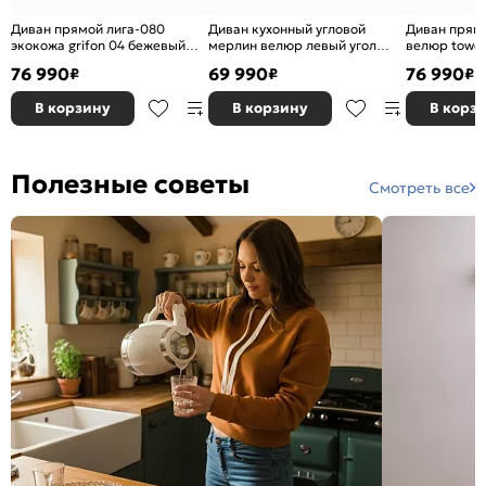
Диван прямой лига-080
Диван кухонный угловой
Диван прямо
экокожа grifon 04 бежевый
мерлин велюр левый угол
велюр towe
еврокнижка
seven 729 бежевый дельфин
еврокнижка
76 990
69 990
76 990
₽
₽
₽
В корзину
В корзину
В корз
Полезные советы
Смотреть все