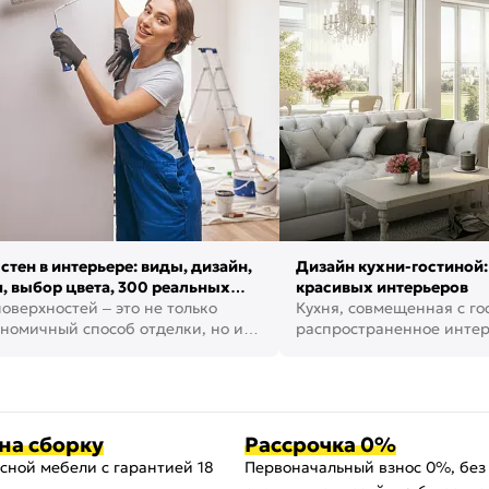
стен в интерьере: виды, дизайн,
Дизайн кухни-гостиной:
, выбор цвета, 300 реальных
красивых интерьеров
оверхностей – это не только
Кухня, совмещенная с го
номичный способ отделки, но и
распространенное инте
ть создать кре...
наши дни. В нем от...
на сборку
Рассрочка 0%
сной мебели с гарантией 18
Первоначальный взнос 0%, без