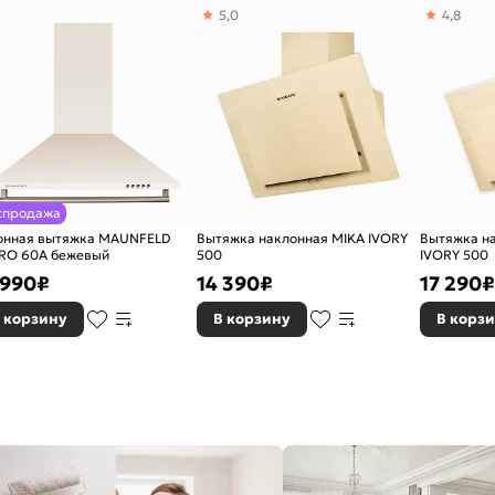
5,0
4,8
спродажа
онная вытяжка MAUNFELD
Вытяжка наклонная MIKA IVORY
Вытяжка н
RO 60A бежевый
500
IVORY 500
 990
₽
14 390
₽
17 290
₽
 корзину
В корзину
В корз