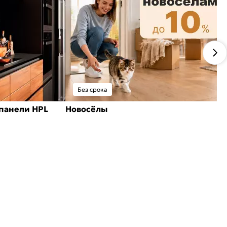
Без срока
панели HPL
Новосёлы