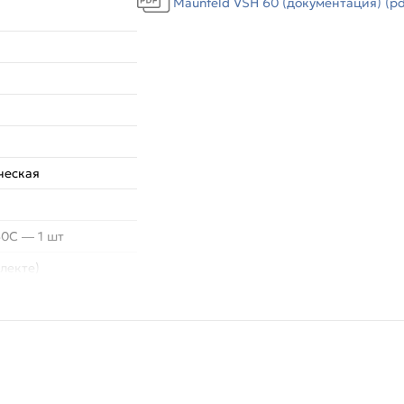
Maunfeld VSH 60 (документация) (pd
ческая
30C — 1 шт
лекте)