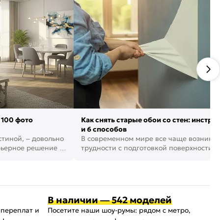
 100 фото
Как снять старые обои со стен: инстру
и 6 способов
стиной, – довольно
В современном мире все чаще возника
рьерное решение в
трудности с подготовкой поверхности д
поклейки обоев. И многие за...
В наличии — 542 моделей
 переплат и
Посетите наши шоу-румы: рядом с метро,