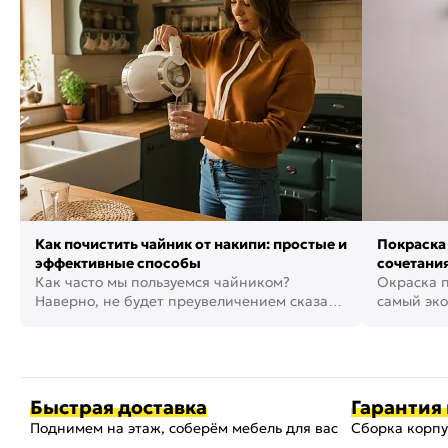
Как почистить чайник от накипи: простые и
Покраска 
эффективные способы
сочетания
Как часто мы пользуемся чайником?
фото
Окраска п
Наверно, не будет преувеличением сказать,
самый эко
что это самая востребованная...
возможнос
Быстрая доставка
Гарантия 
Поднимем на этаж, соберём мебель для вас
Сборка корпу