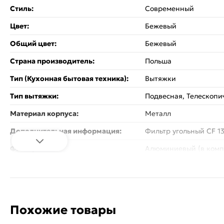
Стиль:
Современный
Цвет:
Бежевый
Общий цвет:
Бежевый
Страна производитель:
Польша
Тип (Кухонная бытовая техника):
Вытяжки
Тип вытяжки:
Подвесная, Телескопи
Материал корпуса:
Металл
Дополнительная информация:
Фильтр угольный CF 1
Фильтр:
Алюминиевый (в комп
Производительность, м³/ч:
750
Установка:
Встраиваемая
Освещение :
галогеновое
Похожие товары
Потребляемая мощность:
340 Вт