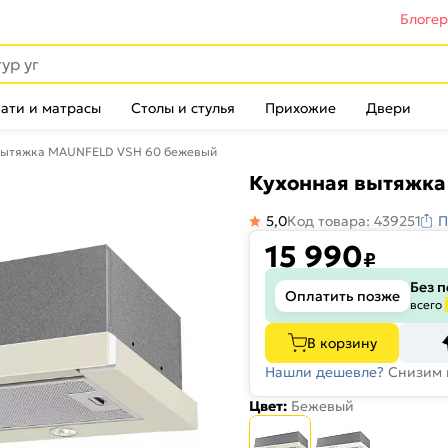
Блоге
ати и матрасы
Столы и стулья
Прихожие
Двери
вытяжка MAUNFELD VSH 60 бежевый
Кухонная вытяжк
5,0
Код товара: 439251
П
15 990
₽
Без 
Оплатить позже
всего
В корзину
Нашли дешевле?
Снизим 
Цвет:
Бежевый