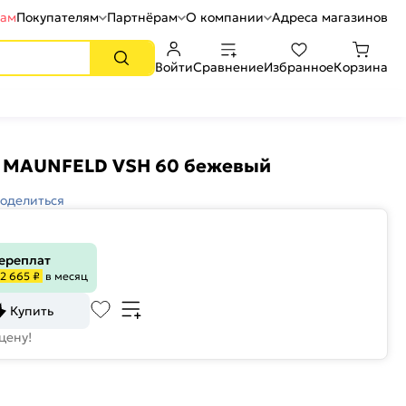
рам
Покупателям
Партнёрам
О компании
Адреса магазинов
Войти
Сравнение
Избранное
Корзина
а MAUNFELD VSH 60 бежевый
оделиться
переплат
2 665 ₽
в месяц
Купить
цену!