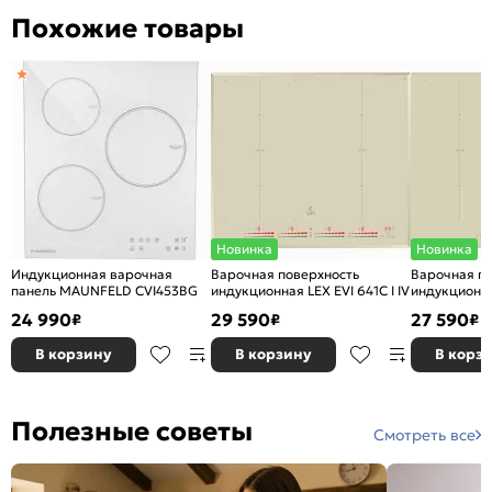
Похожие товары
Новинка
Новинка
Индукционная варочная
Варочная поверхность
Варочная п
панель MAUNFELD CVI453BG
индукционная LEX EVI 641C I IV
индукционная
24 990
29 590
27 590
₽
₽
₽
В корзину
В корзину
В корз
Полезные советы
Смотреть все