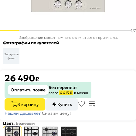
1
/
7
Изображение может немного отличаться от оригинала.
Фотографии покупателей
Загрузить
фото
26 490
₽
Без переплат
Оплатить позже
всего
4 415 ₽
в месяц
В корзину
Купить
Нашли дешевле?
Снизим цену!
Цвет:
Бежевый