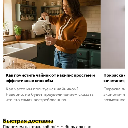
Как почистить чайник от накипи: простые и
Покраска ст
эффективные способы
сочетания,
Как часто мы пользуемся чайником?
Окраска пов
Наверно, не будет преувеличением сказать,
экономичный
что это самая востребованная...
возможность
Быстрая доставка
Поднимем на этаж, соберём мебель для вас