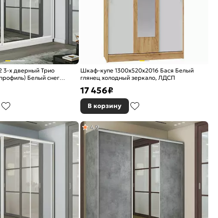
 3-х дверный Трио
Шкаф-купе 1300x520x2016 Бася Белый
профиль) Белый снег
глянец холодный зеркало, ЛДСП
17 456
₽
В корзину
4,9