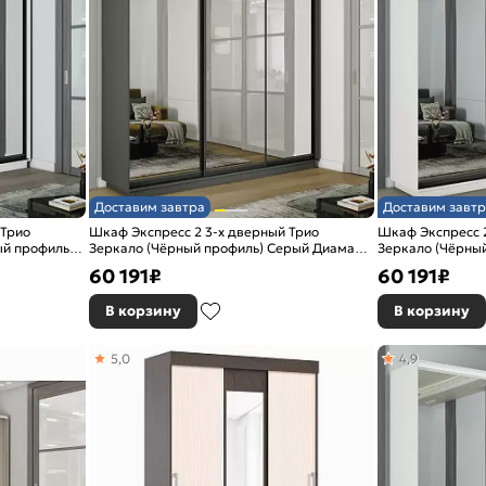
Доставим завтра
Доставим завтр
 Трио
Шкаф Экспресс 2 3-х дверный Трио
Шкаф Экспресс 2
й профиль)
Зеркало (Чёрный профиль) Серый Диамант
Зеркало (Чёрный
2400x2400x450
2400x2400x450
60 191
₽
60 191
₽
В корзину
В корзину
5,0
4,9