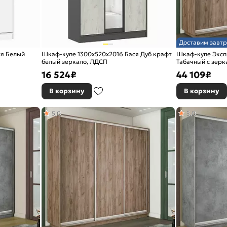
Доставим завтр
ся Белый
Шкаф-купе 1300x520x2016 Бася Дуб крафт
Шкаф-купе Эксп
белый зеркало, ЛДСП
Табачный с зер
16 524
₽
44 109
₽
В корзину
В корзину
5,0
5,0