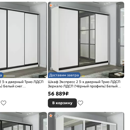
4,8
а
Доставим завтра
2 3-х дверный Трио ЛДСП
Шкаф Экспресс 2 3-х дверный Трио ЛДСП
) Белый снег
Зеркало ЛДСП (Чёрный профиль) Белый
снег 2400x2400x450
56 889
₽
В корзину
4,9