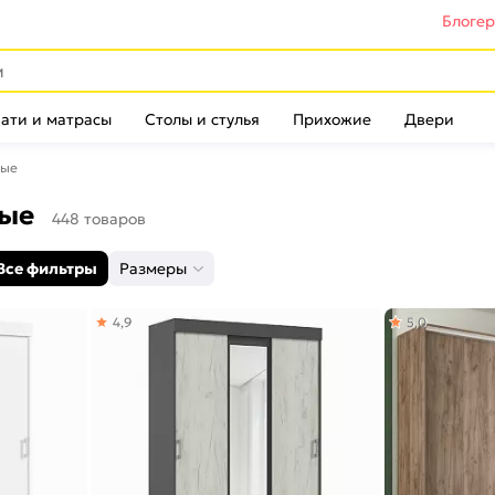
Блоге
ати и матрасы
Столы и стулья
Прихожие
Двери
ные
ные
448 товаров
Все фильтры
Размеры
4,9
5,0