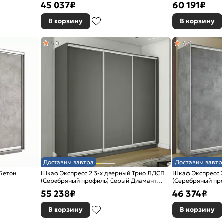
45 037
₽
60 191
₽
В корзину
В корзину
5,0
4,9
Доставим завтра
Доставим завтр
Бетон
Шкаф Экспресс 2 3-х дверный Трио ЛДСП
Шкаф Экспресс 
(Серебряный профиль) Серый Диамант
(Серебряный пр
2400x2400x450
2100x2400x450
55 238
₽
46 374
₽
В корзину
В корзину