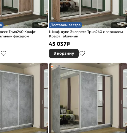
а
Доставим завтра
ресс Трио240 Крафт
Шкаф-купе Экспресс Трио240 с зеркалом
кальным фасадом
Крафт Табачный
45 037
₽
В корзину
4,8