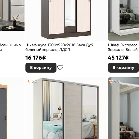
Ясень шимо
Шкаф-купе 1300x520x2016 Бася Дуб
Шкаф Экспресс 2
м
беленый зеркало, ЛДСП
Зеркало (Белый 
1800x2400x450
16 176
₽
45 127
₽
В корзину
В корзину
5,0
4,8