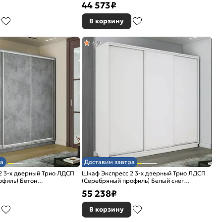
44 573
₽
В корзину
4,9
а
Доставим завтра
2 3-х дверный Трио ЛДСП
Шкаф Экспресс 2 3-х дверный Трио ЛДСП
офиль) Бетон
(Серебряный профиль) Белый снег
2400x2400x450
55 238
₽
В корзину