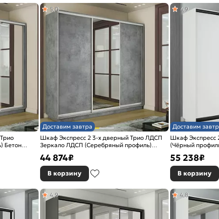
5,0
4,9
Доставим завтра
Доставим завтр
 Трио
Шкаф Экспресс 2 3-х дверный Трио ЛДСП
Шкаф Экспресс 
) Бетон
Зеркало ЛДСП (Серебряный профиль)
(Чёрный профиль
Бетон 2100x2200x450
2400x2400x450
44 874
₽
55 238
₽
В корзину
В корзину
4,9
4,8