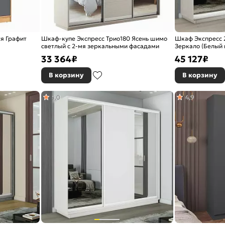
я Графит
Шкаф-купе Экспресс Трио180 Ясень шимо
Шкаф Экспресс 2
светлый с 2-мя зеркальными фасадами
Зеркало (Белый 
светлый 1800x2
33 364
₽
45 127
₽
В корзину
В корзину
5,0
4,9