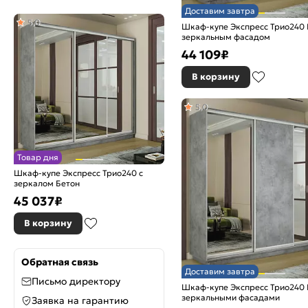
Доставим завтра
5,0
Шкаф-купе Экспресс Трио240 
зеркальным фасадом
44 109
₽
В корзину
5,0
Товар дня
Шкаф-купе Экспресс Трио240 с
зеркалом Бетон
45 037
₽
В корзину
Обратная связь
Доставим завтра
Письмо директору
Шкаф-купе Экспресс Трио240 
зеркальными фасадами
Заявка на гарантию