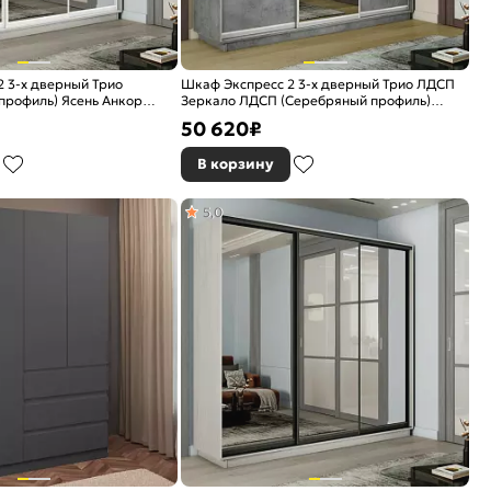
 3-х дверный Трио
Шкаф Экспресс 2 3-х дверный Трио ЛДСП
профиль) Ясень Анкор
Зеркало ЛДСП (Серебряный профиль)
400x450
Бетон 2400x2200x450
50 620
₽
В корзину
5,0