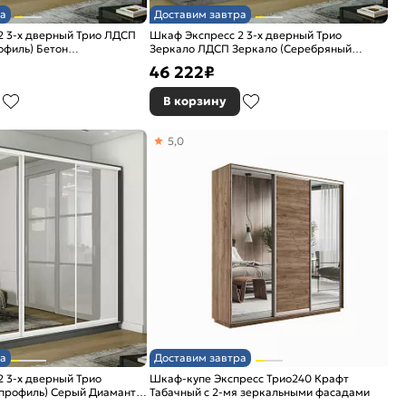
а
Доставим завтра
2 3-х дверный Трио ЛДСП
Шкаф Экспресс 2 3-х дверный Трио
офиль) Бетон
Зеркало ЛДСП Зеркало (Серебряный
профиль) Бетон 2100x2200x450
46 222
₽
В корзину
5,0
а
Доставим завтра
 3-х дверный Трио
Шкаф-купе Экспресс Трио240 Крафт
 профиль) Серый Диамант
Табачный с 2-мя зеркальными фасадами