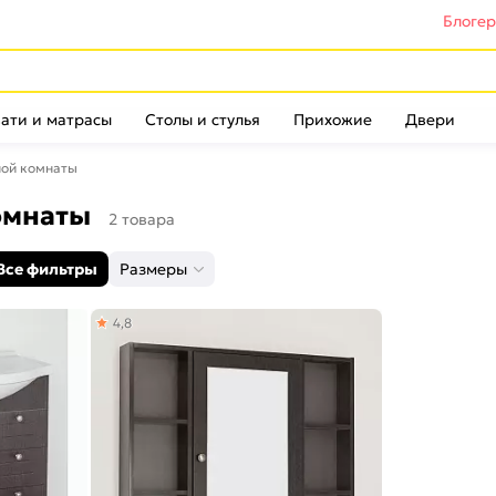
Блоге
ати и матрасы
Столы и стулья
Прихожие
Двери
ной комнаты
комнаты
2 товара
Все фильтры
Размеры
4,8