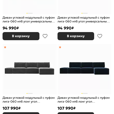
Диван угловой модульный с пуфом
Диван угловой модульный с пуфом
лига-060 нпб угол универсальный
лига-060 нпб угол универсальный
велюр brut 08 зеленый
велюр brut 10 желтый еврокнижка
94 990
94 990
₽
₽
еврокнижка
В корзину
В корзину
Диван угловой модульный с пуфом
Диван угловой модульный с пуфом
лига-060 нпб лонг угол
лига-060 нпб лонг угол
универсальный велюр tower 10
универсальный велюр tower 13
107 990
107 990
₽
₽
серый еврокнижка
синий еврокнижка