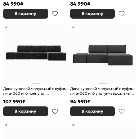
велюр brut 16 темно-серый
велюр brut 11 синий еврокнижка
84 990
84 990
₽
₽
еврокнижка
В корзину
В корзину
Диван угловой модульный с пуфом
Диван угловой модульный с пуфом
лига-060 нпб лонг угол
лига-060 нпб угол универсальный
универсальный велюр tower 11
велюр brut 16 темно-серый
107 990
94 990
₽
₽
темно-серый еврокнижка
еврокнижка
В корзину
В корзину