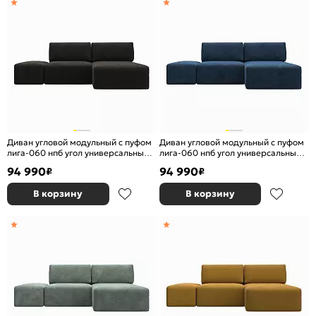
Диван угловой модульный с пуфом
Диван угловой модульный с пуфом
лига-060 нпб угол универсальный
лига-060 нпб угол универсальный
велюр brut 17 коричневый
велюр brut 11 синий еврокнижка
94 990
94 990
₽
₽
еврокнижка
В корзину
В корзину