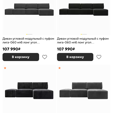
Диван угловой модульный с пуфом
Диван угловой модульный с пуфом
лига-060 нпб лонг угол
лига-060 нпб лонг угол
универсальный велюр brut 16
универсальный велюр brut 17
107 990
107 990
₽
₽
темно-серый еврокнижка
коричневый еврокнижка
В корзину
В корзину