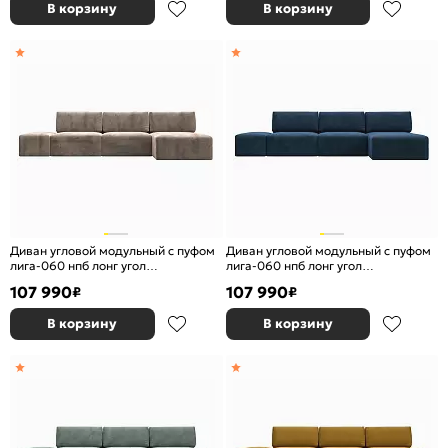
В корзину
В корзину
Диван угловой модульный с пуфом
Диван угловой модульный с пуфом
лига-060 нпб лонг угол
лига-060 нпб лонг угол
универсальный велюр tower 05
универсальный велюр brut 11 синий
107 990
107 990
₽
₽
бежевый еврокнижка
еврокнижка
В корзину
В корзину