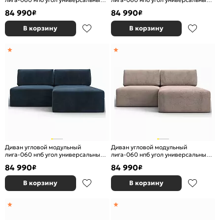
велюр tower 11 темно-серый
велюр tower 10 серый еврокнижка
84 990
84 990
₽
₽
еврокнижка
В корзину
В корзину
Диван угловой модульный
Диван угловой модульный
лига-060 нпб угол универсальный
лига-060 нпб угол универсальный
велюр tower 13 синий еврокнижка
велюр tower 05 бежевый
84 990
84 990
₽
₽
еврокнижка
В корзину
В корзину