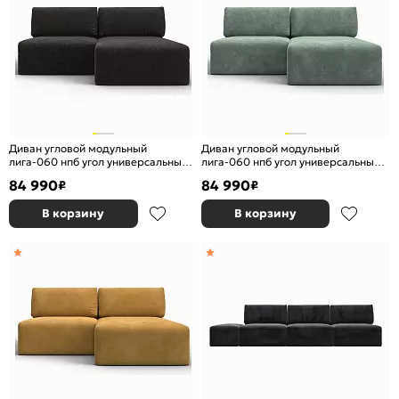
Диван угловой модульный
Диван угловой модульный
лига-060 нпб угол универсальный
лига-060 нпб угол универсальный
велюр brut 17 коричневый
велюр brut 08 зеленый
84 990
84 990
₽
₽
еврокнижка
еврокнижка
В корзину
В корзину