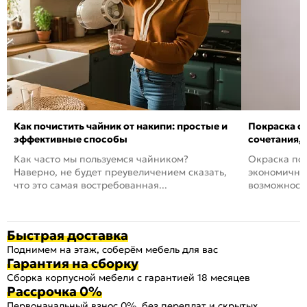
Как почистить чайник от накипи: простые и
Покраска ст
эффективные способы
сочетания,
Как часто мы пользуемся чайником?
Окраска пов
Наверно, не будет преувеличением сказать,
экономичный
что это самая востребованная...
возможность
Быстрая доставка
Поднимем на этаж, соберём мебель для вас
Гарантия на сборку
Сборка корпусной мебели с гарантией 18 месяцев
Рассрочка 0%
Первоначальный взнос 0%, без переплат и скрытых